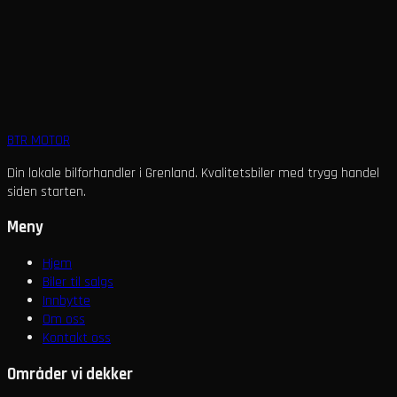
Du liker kanskje også
Forsikring
Finansiering
Garanti
Innbytte
BTR
MOTOR
Din lokale bilforhandler i Grenland. Kvalitetsbiler med trygg handel
siden starten.
Meny
Hjem
Biler til salgs
Innbytte
Om oss
Kontakt oss
Områder vi dekker