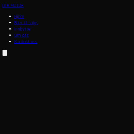
BTR
MOTOR
Hjem
Biler til salgs
Innbytte
Om oss
Kontakt oss
Hjem
/
Biler til salgs
/
Audi QUATTRO 2.0TDI 177HK AUTOMAT S.SETER NAVI ACC EU
2014
Til salgs
Audi QUATTRO 2.0TDI 177HK